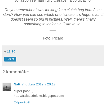
No, aspoň se mají lidi v Ostravě na co dívat, lol.
Do you remember I was looking for a clutch bag from Asos
store? Now you can see which one I chose. It's huge, even it
doesn't seem so big in pictures. Well, there's finally
something to look at in Ostrava, lol.
___
Foto: Picaro
v
13:30
Sdílet
2 komentáře:
Natt
7. dubna 2012 v 20:19
super post! :)
http://fraisesdeluxe.blogspot.com/
Odpovědět