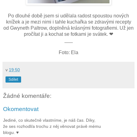
Po dlouhé době jsem si udělala radost spoustou nových
knížek a je mezi nimi i tahle kuchařka se zdravými recepty
od Gwyneth Paltrow, doplněná krásnými fotografiemi. Už jen
pročítat ji a kochat se fotkami je svátek. ❤
___
Foto: Ela
v
19:50
Sdílet
Žádné komentáře:
Okomentovat
Jediné, co skutečně vlastníme, je náš čas. Díky,
že ses rozhodl/a trochu z něj věnovat právě mému
blogu. ♥