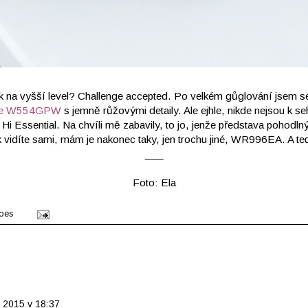
k na vyšší level? Challenge accepted. Po velkém gůglování jsem s
nce W554GPW
s jemně růžovými detaily. Ale ejhle, nikde nejsou k se
 Hi Essential. Na chvíli mě zabavily, to jo, jenže představa pohod
 vidíte sami, mám je nakonec taky, jen trochu jiné, WR996EA. A teď 
___
Foto: Ela
hoes
 2015 v 18:37