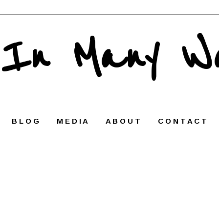
 In Many W
B L O G
M E D I A
A B O U T
C O N T A C T