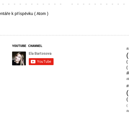
ntáře k příspěvku ( Atom )
YOUTUBE CHANNEL
#
(
(
#
#
#
(
(
#