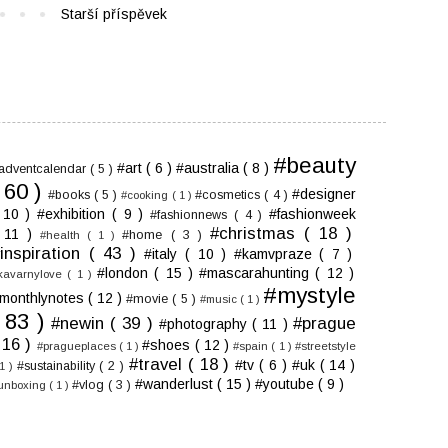
Starší příspěvek
#beauty
#art
( 6 )
#australia
( 8 )
adventcalendar
( 5 )
( 60 )
#designer
#books
( 5 )
#cosmetics
( 4 )
#cooking
( 1 )
 10 )
#exhibition
( 9 )
#fashionweek
#fashionnews
( 4 )
#christmas
( 18 )
 11 )
#home
( 3 )
#health
( 1 )
inspiration
( 43 )
#italy
( 10 )
#kamvpraze
( 7 )
#london
( 15 )
#mascarahunting
( 12 )
kavarnylove
( 1 )
#mystyle
monthlynotes
( 12 )
#movie
( 5 )
#music
( 1 )
( 83 )
#newin
( 39 )
#prague
#photography
( 11 )
 16 )
#shoes
( 12 )
#pragueplaces
( 1 )
#spain
( 1 )
#streetstyle
#travel
( 18 )
#tv
( 6 )
#uk
( 14 )
#sustainability
( 2 )
 1 )
#wanderlust
( 15 )
#youtube
( 9 )
#vlog
( 3 )
unboxing
( 1 )