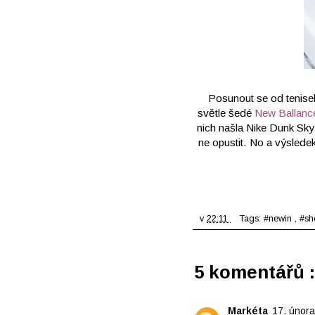
Posunout se od tenise
světle šedé
New Balla
nich našla Nike Dunk Sky
ne opustit. No a výsledek
v
22:11
Tags:
#newin
,
#s
5 komentářů :
Markéta
17. února