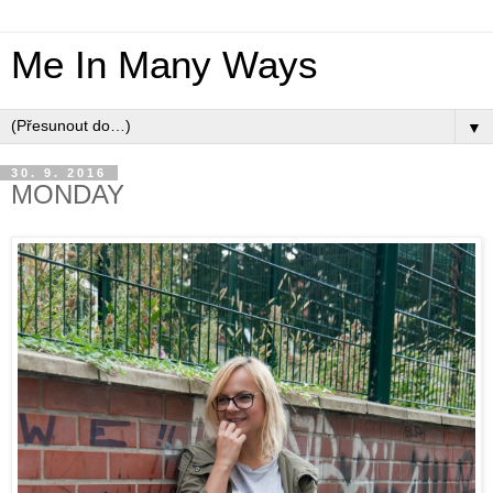
Me In Many Ways
▼
30. 9. 2016
MONDAY