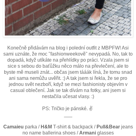
Konečně přidávám na blog i polední outfit z MBPFW! Asi
sami uznáte, že moc "fashionweekově" nevypadá. No, tak to
dopadá, když utíkáte na přehlídky po práci. Vzala jsem si
sice s sebou do baťůžku něco málo na převlečení, ale to
byste mě museli znát... občas jsem tááák líná, že tomu snad
ani sama nemůžu uvěřit. :) A tak jsem si řekla, že se pro
jednou svět nezboří, když se mezi fashionisty objevím v
casual oblečení. Jak se tak dívám na fotky, ani jsem si
nestačila učesat vlasy. :)
PS: Tričko je pánské. ✌
___
Camaieu
parka /
H&M
T-shirt & backpack /
Pull&Bear
jeans
no name ballerina shoes /
Armani
glasses