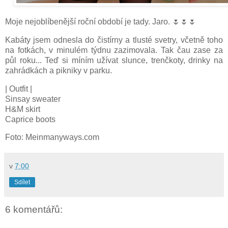
Moje nejoblíbenější roční období je tady. Jaro. 🌷🌷🌷
Kabáty jsem odnesla do čistírny a tlusté svetry, včetně toho
na fotkách, v minulém týdnu zazimovala. Tak čau zase za
půl roku... Teď si míním užívat slunce, trenčkoty, drinky na
zahrádkách a pikniky v parku.
| Outfit |
Sinsay sweater
H&M skirt
Caprice boots
Foto: Meinmanyways.com
v
7:00
Sdílet
6 komentářů: