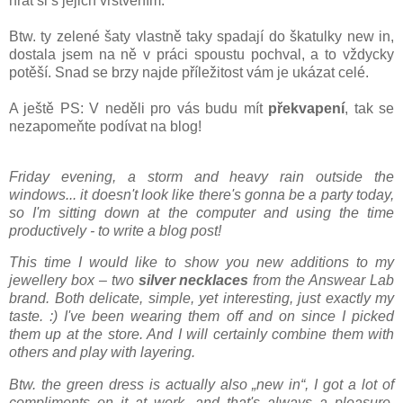
hrát si s jejich vrstvením.
Btw. ty zelené šaty vlastně taky spadají do škatulky new in,
dostala jsem na ně v práci spoustu pochval, a to vždycky
potěší. Snad se brzy najde příležitost vám je ukázat celé.
A ještě PS: V neděli pro vás budu mít
překvapení
, tak se
nezapomeňte podívat na blog!
Friday evening, a storm and heavy rain outside the
windows... it doesn't look like there's gonna be a party today,
so I
'
m sitting down at the computer and using the time
productively - to write a blog post!
This time I would like to show you new additions to my
jewellery box – two
silver necklaces
from the Answear Lab
brand. Both delicate, simple, yet interesting, just exactly my
taste. :) I've been wearing them off and on since I picked
them up at the store. And I will certainly combine them with
others and play with layering.
Btw. the green dress is actually also „new in“, I got a lot of
compliments on it at work, and that's always a pleasure.