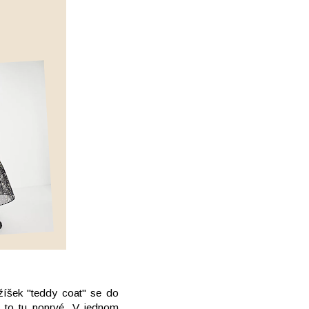
žíšek "teddy coat" se do
u to tu poprvé. V jednom