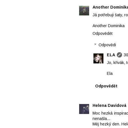
Another Dominik
Já potřebuji šaty, r
Another Dominika
Odpovědět
Odpovědi
ELA
30
Jo, křivák, 
Ela
Odpovědět
Helena Davidová
Moc hezká inspirac
nenašla...
Měj hezký den. He