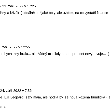
a
23. září 2022 v 17:25
oláky a křivák :) Ideálně i nějaké boty, ale uvidím, na co vystačí finance :
. září 2022 v 12:55
ten bych taky brala... ale žádný mi nikdy na sto procent nevyhovuje... :(
24. září 2022 v 7:36
e, Eli! Leopardí šaty mám, ale hodila by se nová kožená bundička - 
lena