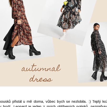
kousků přistál u mě doma, vůbec bych se nezlobila. :) Teplý ko
y hodí. Leopard je jeden z mých oblíbených potisků, nezmiňuj