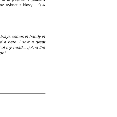
z vyhnat z hlavy... :) A
t always comes in handy in
ed it here. I saw a great
of my head... :) And the
oo!