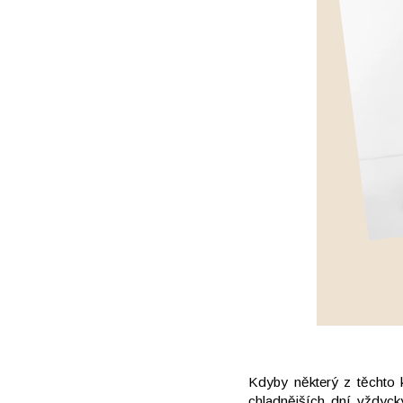
Kdyby některý z těchto 
chladnějších dní vždyck