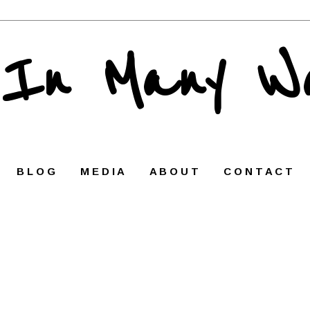
 In Many W
B L O G
M E D I A
A B O U T
C O N T A C T