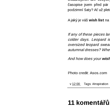
časopise jsem před pár 
podzimní šaty? Ať už plete
A jaký je váš
wish list
na 
If any of these pieces la
colder days. Leopard is 
oversized leopard sweat
autumnal dresses? Whether
And how does your
wis
Photo credit: Asos.com
v
12:00
Tags:
#inspiration
11 komentářů 