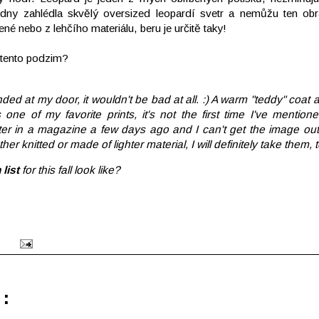
dny zahlédla skvělý oversized leopardí svetr a nemůžu ten obra
né nebo z lehčího materiálu, beru je určitě taky!
tento podzim?
nded at my door, it wouldn't be bad at all. :) A warm "teddy" coa
one of my favorite prints, it's not the first time I've mention
er in a magazine a few days ago and I can't get the image out 
 knitted or made of lighter material, I will definitely take them, t
h
list
for this fall look like?
: