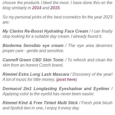
choose the products I liked the most. I have done this
on the
blog
similarly in
2014
and
2015
.
So my personal picks of the best cosmetics for the year 2023
are:
My Clarins Re-Boost Hydrating Face Cream
/ I can finally
stop looking for a suitable day cream. I already found it.
Bioderma Sensibio eye cream
/ The eye area deserves
proper care - gentle and sensitive.
Canneff Green CBD Skin Tonic
/ To refresh and clean the
skin from an honest Czech brand.
Rimmel Extra Long Lash Mascara
/ Discovery of the year!
A lot of music for little money. (
post here
)
Dermacol 2in1 Longlasting Eyeshadow and Eyeliner
/
Applying color to the eyelid has never been easier.
Rimmel Kind & Free Tinted Multi Stick
/ Fresh pink blush
and lipstick two in one, I enjoy it every day.