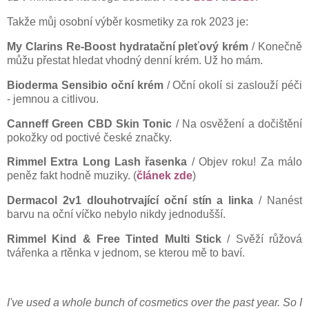
Takže můj osobní výběr kosmetiky za rok 2023 je:
My Clarins Re-Boost hydratační pleťový krém
/ Konečně
můžu přestat hledat vhodný denní krém. Už ho mám.
Bioderma Sensibio oční krém
/ Oční okolí si zaslouží péči
- jemnou a citlivou.
Canneff Green CBD Skin Tonic
/ Na osvěžení a dočištění
pokožky od poctivé české značky.
Rimmel Extra Long Lash řasenka
/ Objev roku! Za málo
peněz fakt hodně muziky. (
článek zde
)
Dermacol 2v1 dlouhotrvající oční stín a linka
/ Nanést
barvu na oční víčko nebylo nikdy jednodušší.
Rimmel Kind & Free Tinted Multi Stick
/ Svěží růžová
tvářenka a rtěnka v jednom, se kterou mě to baví.
I've used a whole bunch of cosmetics over the past year. So I