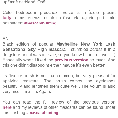
upřímně nadšená. Opět.
Celé hodnocení předchozí verze si můžete přečíst
tady
a
mé
recenze ostatních řasenek najdete pod tímto
hashtagem
#mascarahunting
.
EN
Black edition of popular
Maybelline
New York
Lash
Sensational Sky High mascara
. I stumbled across it in a
drugstore and it was on sale, so you know I had to have it. :)
Especially when I liked the
previous version
so much. And
this one didn't disappoint either, maybe it's
even better
!
Its flexible brush is not that common, but very pleasant for
applying mascara. The brush combs the eyelashes
beautifully and lengthen them quite well. The volum is also
very nice. I'm all in. Again.
You can read the full review of the previous version
here
and my reviews of other mascaras can be found under
this hashtag
#mascarahunting
.