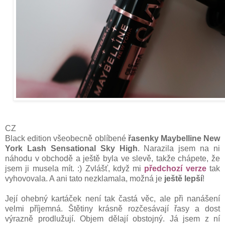
CZ
Black edition všeobecně oblíbené
řasenky Maybelline New
York Lash Sensational Sky High
. Narazila jsem na ni
náhodu v obchodě a ještě byla ve slevě, takže chápete, že
jsem ji musela mít. :) Zvlášť, když mi
předchozí verze
tak
vyhovovala. A ani tato nezklamala, možná je
ještě lepší
!
Její ohebný kartáček není tak častá věc, ale při nanášení
velmi příjemná. Štětiny krásně rozčesávají řasy a dost
výrazně prodlužují. Objem dělají obstojný. Já jsem z ní