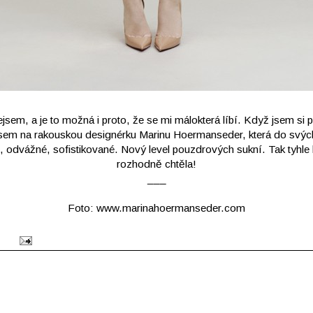
em, a je to možná i proto, že se mi málokterá líbí. Když jsem si p
jsem na rakouskou designérku Marinu Hoermanseder, která do svých
, odvážné, sofistikované. Nový level pouzdrových sukní. Tak tyhle 
rozhodně chtěla!
___
Foto:
www.marinahoermanseder.com