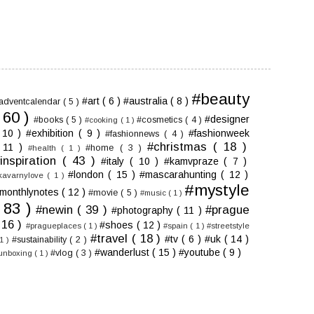
#beauty
#art
( 6 )
#australia
( 8 )
adventcalendar
( 5 )
( 60 )
#designer
#books
( 5 )
#cosmetics
( 4 )
#cooking
( 1 )
 10 )
#exhibition
( 9 )
#fashionweek
#fashionnews
( 4 )
#christmas
( 18 )
 11 )
#home
( 3 )
#health
( 1 )
inspiration
( 43 )
#italy
( 10 )
#kamvpraze
( 7 )
#london
( 15 )
#mascarahunting
( 12 )
kavarnylove
( 1 )
#mystyle
monthlynotes
( 12 )
#movie
( 5 )
#music
( 1 )
( 83 )
#newin
( 39 )
#prague
#photography
( 11 )
 16 )
#shoes
( 12 )
#pragueplaces
( 1 )
#spain
( 1 )
#streetstyle
#travel
( 18 )
#tv
( 6 )
#uk
( 14 )
#sustainability
( 2 )
 1 )
#wanderlust
( 15 )
#youtube
( 9 )
#vlog
( 3 )
unboxing
( 1 )