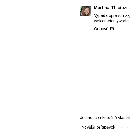
Martina
11. březn
Vypadá opravdu zaj
welcometomyworld
Odpovědět
Jediné, co skutečně vlastn
Novější příspěvek