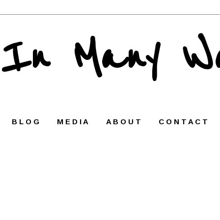
 In Many W
B L O G
M E D I A
A B O U T
C O N T A C T