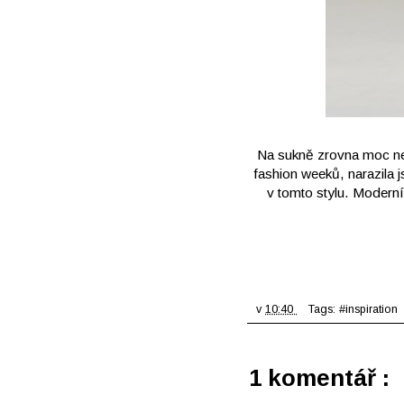
Na sukně zrovna moc nejs
fashion weeků, narazila 
v tomto stylu. Moderní
v
10:40
Tags:
#inspiration
1 komentář :