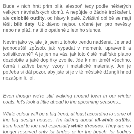
Bude v nich hrát prim bílá, alespoň tedy podle některých
velkých návrhářských domů. A nepůjde o žádné troškaření,
ale
celobílé outfity
, od hlavy k patě. Zvláštní oblibě se mají
těšit
bílé šaty
. Už dávno nejsou určené jen pro nevěsty
nebo na pláž, na tělo opálené z letního slunce.
Nevím jako vy, ale já jsem z tohoto trendu nadšená. Je snad
jednodušší způsob, jak vypadat v momentu upraveně a
sofistikovaně? A je jen na vás, jak toto čisté malířské plátno
dozdobíte a jaké doplňky zvolíte. Jde k nim téměř všechno,
černá i zářivé barvy, vzory i metalické materiály. Jen je
potřeba si dát pozor, aby jste si je v té městské džungli hned
nezašpinili, lol.
Even though we're still walking around town in our winter
coats, let's look a little ahead to the upcoming seasons...
White colour will be a big trend, at least according to some of
the big design houses. I
'
m talking about
all-white outfits
,
from head to toe and especially
white dresses
. They are no
longer reserved only for brides or for the beach, for bodies