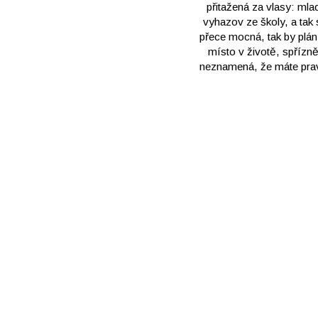
přitažená za vlasy: mla
vyhazov ze školy, a tak
přece mocná, tak by plán
místo v životě, spřízně
neznamená, že máte pravd