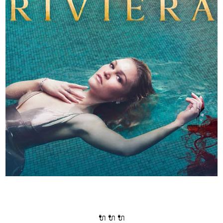
🔌 🔌 🔌