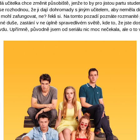
dá učitelka chce změnit působiště, jenže to by pro jistou partu stud
 se rozhodnou, že ji dají dohromady s jiným učitelem, aby neměla 
 mohl zafungovat, ne? řekli si. Na tomto pozadí poznáte rozmanité p
né duše, zastání v ne úplně spravedlivém světě, kde to, že jste do
u. Upřímně, původně jsem od seriálu nic moc nečekala, ale o to v