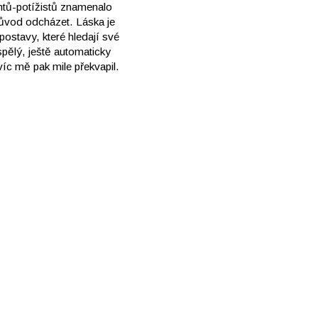
entů-potížistů znamenalo
důvod odcházet. Láska je
ostavy, které hledají své
spělý, ještě automaticky
íc mě pak mile překvapil.