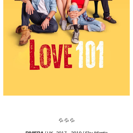
💦 💦 💦
RIVIERA
/ UK, 2017 - 2019 / Sky Atlantic