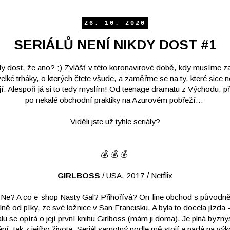
26. 10. 2020
SERIÁLŮ NENÍ NIKDY DOST #1
kdy dost, že ano? ;) Zvlášť v této koronavirové době, kdy musíme za
ké trháky, o kterých čtete všude, a zaměřme se na ty, které sice nej
ojí. Alespoň já si to tedy myslím! Od teenage dramatu z Východu, př
po nekalé obchodní praktiky na Azurovém pobřeží...
Viděli jste už tyhle seriály?
💰 💰 💰
GIRLBOSS
/ USA, 2017 / Netflix
Ne? A co e-shop Nasty Gal? Přihořívá? On-line obchod s původně
ě od píky, ze své ložnice v San Francisku. A byla to docela jízda -
u se opírá o její první knihu Girlboss (mám ji doma). Je plná byzny
ání, tak z jejího života. Seriál samotný podle mě stojí a padá na v