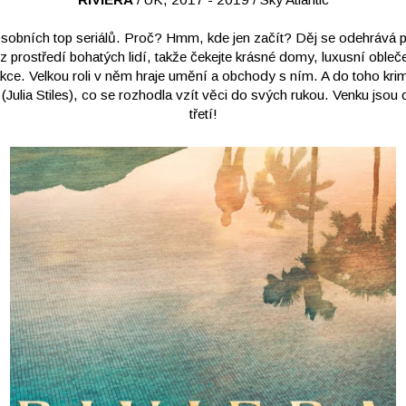
osobních top seriálů. Proč? Hmm, kde jen začít? Děj se odehrává 
z prostředí bohatých lidí, takže čekejte krásné domy, luxusní obleč
ce. Velkou roli v něm hraje umění a obchody s ním. A do toho krim
Julia Stiles), co se rozhodla vzít věci do svých rukou. Venku jsou d
třetí!