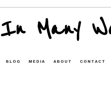
 In Many W
B L O G
M E D I A
A B O U T
C O N T A C T