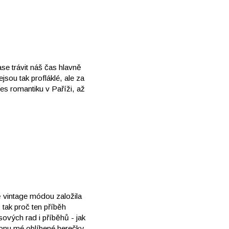
se trávit náš čas hlavně
sou tak profláklé, ale za
es romantiku v Paříži, až
 vintage módou založila
 tak proč ten příběh
sových rad i příběhů - jak
ýkonu mé oblíbené herečky