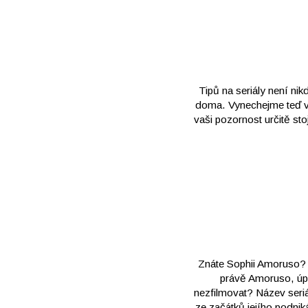
Tipů na seriály není ni
doma. Vynechejme teď vel
vaši pozornost určitě st
Znáte Sophii Amoruso? 
právě Amoruso, úpln
nezfilmovat? Název seriál
ze začátků jejího podnik