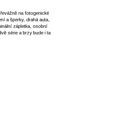
převážně na fotogenické
ení a šperky, drahá auta,
inální zápletka, osobní
vě série a brzy bude i ta