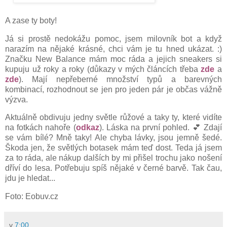
A zase ty boty!
Já si prostě nedokážu pomoc, jsem milovník bot a když
narazím na nějaké krásné, chci vám je tu hned ukázat. :)
Značku New Balance mám moc ráda a jejich sneakers si
kupuju už roky a roky (důkazy v mých článcích třeba
zde
a
zde
). Mají nepřeberné množství typů a barevných
kombinací, rozhodnout se jen pro jeden pár je občas vážně
výzva.
Aktuálně obdivuju jedny světle růžové a taky ty, které vidíte
na fotkách nahoře (
odkaz
). Láska na první pohled. 💕 Zdají
se vám bílé? Mně taky! Ale chyba lávky, jsou jemně šedé.
Škoda jen, že světlých botasek mám teď dost. Teda já jsem
za to ráda, ale nákup dalších by mi přišel trochu jako nošení
dříví do lesa. Potřebuju spíš nějaké v černé barvě. Tak čau,
jdu je hledat...
Foto: Eobuv.cz
v
7:00